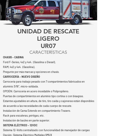
UNIDAD DE RESCATE
LIGERO
UR07
CARACTERÍSTICAS
CHASIS - CABINA
Ford F-Series, 4x2 y 4x4. (Gasolina o Diesel)
,
RAM, 4x2 y 4x4. (Gasolina)
,
Pregunte por más marcas y opciones en chasis.
CARROCERÍA - NUEVO DISEÑO
Carrocería para trabajo pesado con 7 compartimientos fabricados en
aluminio 3/16”, micro-soldada
.
OPCIÓN: Carrocería en acero inoxidable o Polipropileno.
P
uertas de compartimientos en aluminio tipo cortina o con bisagras.
Estantes ajustables en altura, de tiro, tiro caída y cajoneras están disponibles
de acuerdo a las necesidades de cada cuerpo de rescate.
Instalación de Cama Extendo en compartimiento Trasero.
Rack para escaleras, pértigas, etc.
Instalación de baúles en parte superior.
SISTEMA ELÉCTRICO - 12VDC
Sistema 12-Volts centralizado con funcionalidad de manejador de cargas
Opción
: Sistema Eléctrico Multiplex VMUX