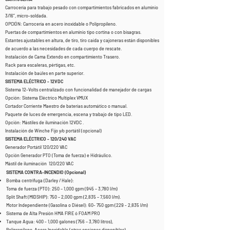
Carrocería para trabajo pesado con compartimientos fabricados en aluminio
3/16”, micro-soldada
.
OPCIÓN: Carrocería en acero inoxidable o Polipropileno.
P
uertas de compartimientos en aluminio tipo cortina o con bisagras.
Estantes ajustables en altura, de tiro, tiro caída y cajoneras están disponibles
de acuerdo a las necesidades de cada cuerpo de rescate.
Instalación de Cama Extendo en compartimiento Trasero.
Rack para escaleras, pértigas, etc.
Instalación de baúles en parte superior.
SISTEMA ELÉCTRICO - 12VDC
Sistema 12-Volts centralizado con funcionalidad de manejador de cargas
Opción
: Sistema Eléctrico Multiplex VMUX
Cortador Corriente Maestro de baterías automático o manual.
Paquete de luces de emergencia, escena y trabajo de tipo LED.
Opción: Mástiles de iluminación 12VDC .
Instalación de Winche Fijo y/o portátil (opcional)
SISTEMA ELÉCTRICO - 120/240 VAC
Generador Portátil 120/220 VAC
Opción Generador PTO (Toma de fuerza) e Hidráulico.
Mástil de iluminación 120/220 VAC
SISTEMA CONTRA-INCENDIO (Opcional)
Bomba centrifuga (Darley / Hale):
Toma de fuerza (PTO): 250 – 1,000 gpm (945 – 3,780 l/m)
Split Shaft (MIDSHIP): 750 – 2,000 gpm (2,835 – 7,560 l/m).
Motor Independiente (Gasolina o Diésel): 60- 750 gpm (229 - 2,835 l/m)
Sistema de Alta Presión HMA FIRE ó FOAM PRO
Tanque Agua: 400 - 1,000 galones (756 – 3,780 litros),
Polipropileno, Acero Inoxidable (otras opciones disponibles).