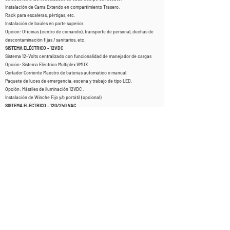
Instalación de Cama Extendo en compartimiento Trasero.
Rack para escaleras, pértigas, etc.
Instalación de baúles en parte superior.
Opción: Oficinas (centro de comando), transporte de personal, duchas de
descontaminación fijas / sanitarios, etc.
SISTEMA ELÉCTRICO - 12VDC
Sistema 12-Volts centralizado con funcionalidad de manejador de cargas
Opción
: Sistema Eléctrico Multiplex VMUX
Cortador Corriente Maestro de baterías automático o manual.
Paquete de luces de emergencia, escena y trabajo de tipo LED.
Opción: Mástiles de iluminación 12VDC .
Instalación de Winche Fijo y/o portátil (opcional)
SISTEMA ELÉCTRICO - 120/240 VAC
Generador Portátil 120/220 VAC
Opción Generador PTO (Toma de fuerza) e Hidráulico.
Mástil de iluminación 120/220 VAC
SISTEMA CONTRA-INCENDIO (Opcional)
Bomba centrifuga (Darley / Hale):
Toma de fuerza (PTO): 250 – 1,000 gpm (945 – 3,780 l/m)
Split Shaft (MIDSHIP): 750– 2,000 gpm (2,835 – 7,560 l/m).
Motor Independiente (Gasolina o Diésel): 60- 750 gpm (229 - 2,835 l/m)
Sistema de Alta Presión HMA FIRE ó FOAM PRO
Tanque Agua: 400 - 1,000 galones (756 – 3,780 litros),
Polipropileno, Acero Inoxidable (otras opciones disponibles).
Opción: Entradas y/o descargas directas del tanque.
Tanque Espuma: 25 – 50 galones (95 – 189 litros).
SISTEMA CASCADA
(Opcional)
Compresor eléctrico o combustión.