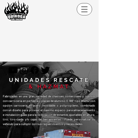
UNIDADES RESCATE
& HAZMAT
Fabricadas en una gran variedad de chasises comerciales y custom
con carrocería en perfilería y placas de aluminio 0.188” tipo #5052 con
opción carrocería en acero inoxidable o polipropileno, combinado
con un diseño para proveer el máximo espacio para almacenamiento
e instalación guías para la colocación de estantes ajustables en altura,
tiro, tiro-caída y/o cajas de herramientas. Puede personalizar su
vehículo para cumplir con sus requerimientos y necesidades.