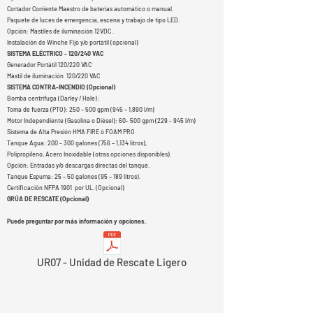
Cortador Corriente Maestro de baterías automático o manual.
Paquete de luces de emergencia, escena y trabajo de tipo LED.
Opción: Mástiles de iluminación 12VDC .
Instalación de Winche Fijo y/o portátil (opcional)
SISTEMA ELÉCTRICO - 120/240 VAC
Generador Portátil 120/220 VAC
Mástil de iluminación 120/220 VAC
SISTEMA CONTRA-INCENDIO (Opcional)
Bomba centrifuga (Darley / Hale):
Toma de fuerza (PTO): 250 – 500 gpm (945 – 1,890 l/m)
Motor Independiente (Gasolina o Diésel): 60- 500 gpm (229 - 945 l/m)
Sistema de Alta Presión HMA FIRE ó FOAM PRO
Tanque Agua: 200 - 300 galones (756 – 1,134 litros),
Polipropileno, Acero Inoxidable (otras opciones disponibles).
Opción: Entradas y/o descargas directas del tanque.
Tanque Espuma: 25 – 50 galones (95 – 189 litros).
Certificación NFPA 1901 por UL. (Opcional)
GRÚA DE RESCATE (Opcional)
Puede preguntar por más información y opciones.
UR07 - Unidad de Rescate Ligero