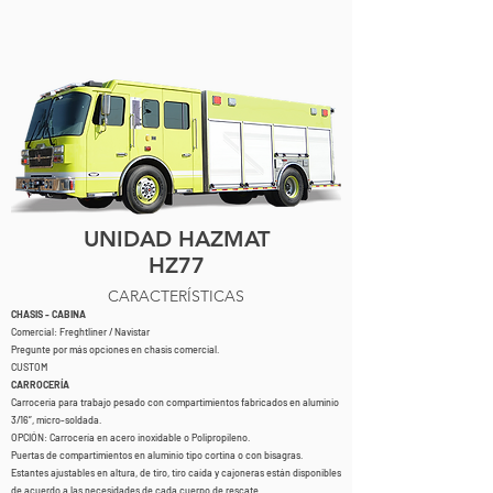
UNIDAD HAZMAT
HZ77
CARACTERÍSTICAS
CHASIS - CABINA
Comercial: Freghtliner / Navistar
Pregunte por más opciones en chasis comercial.
CUSTOM
CARROCERÍA
Carrocería para trabajo pesado con compartimientos fabricados en aluminio
3/16”, micro-soldada
.
OPCIÓN: Carrocería en acero inoxidable o Polipropileno.
P
uertas de compartimientos en aluminio tipo cortina o con bisagras.
Estantes ajustables en altura, de tiro, tiro caída y cajoneras están disponibles
de acuerdo a las necesidades de cada cuerpo de rescate.