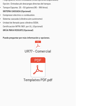
Opción: Entradas y/o descargas directas del tanque.
Tanque Espuma: 25 – 50 galones (95 – 189 litros).
SISTEMA CASCADA
(Opcional)
Compresor eléctrico o combustión.
Sistema cascada (cilindros aire autónomo)
Unidad de llenado para cilindros SCBA.
Certificación NFPA 1901 por UL. (Opcional)
GRÚA PARA RESCATE
(Opcional)
Puede preguntar por más información y opciones.
UR77 - Comercial
Templates PDF.pdf